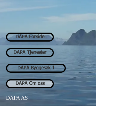
DAPA Forside
DAPA Tjenester
DAPA Byggesak 1
DAPA Om oss
DAPA AS
Fiskergata 22, 4 etg. Vestsiden av
bygg
N-8300 Svolvær
Norge